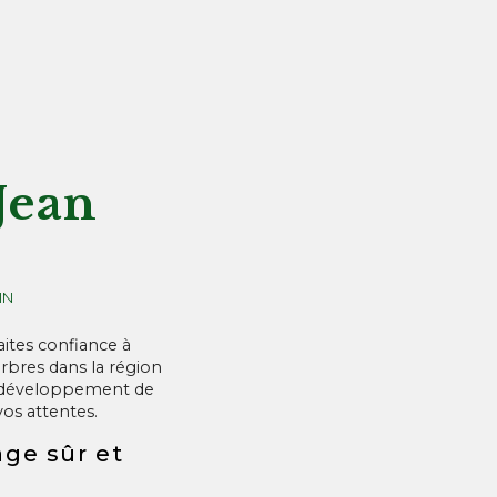
Jean
IN
aites confiance à
bres dans la région
 de développement de
vos attentes.
ge sûr et