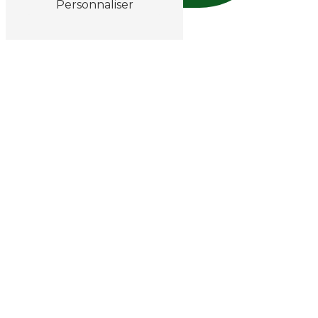
Personnaliser
desplat@chronojardin.fr