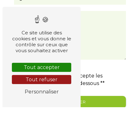
Ce site utilise des
cookies et vous donne le
contrôle sur ceux que
vous souhaitez activer
Tout accepter
En cochant cette case, j'accepte les
Tout refuser
conditions particulières ci-dessous **
Personnaliser
ENVOYER
** Les données personnelles communiquées sont nécessaires aux fins
de vous contacter et sont enregistrées dans un fichier informatisé. Elles
sont destinées à CHRONO JARDIN et ses sous-traitants dans le seul but
de répondre à votre message. Les données collectées seront
communiquées aux seuls destinataires suivants: CHRONO JARDIN 53
Allée de la forêt 33600 Pessac desplat@chronojardin.fr. Vous disposez