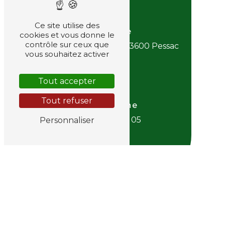
Ce site utilise des
Adresse
cookies et vous donne le
contrôle sur ceux que
53 Allée de la forêt
33600 Pessac
vous souhaitez activer
Tout accepter
Tout refuser
Téléphone
06 38 81 73 05
Personnaliser
E-mail
desplat@chronojardin.fr